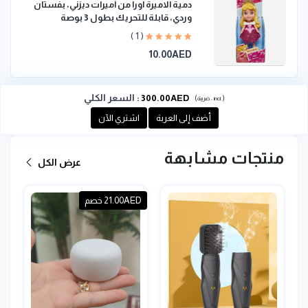
دمية الاميرة اورا من أميرات ديزني، بفستان
وردي، قابلة للتحريك بطول 3 بوصة
( 1 )
10.00AED
:
السعر الكلي
300.00AED
(
)
incl.
ضريبة :
أضف إلى العربة
اشتري الآن
منتجات مشابهة
عرض الكل
21.00AED خصم