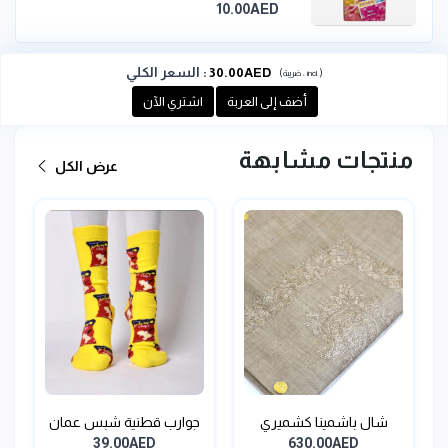
10.00AED
:
السعر الكلي
30.00AED
(
)
incl.
ضريبة :
أضف إلى العربة
اشتري الآن
منتجات مشابهة
عرض الكل
شال باشمينا كشميري
جوارب قطنية شبس عمان
39.00AED
630.00AED