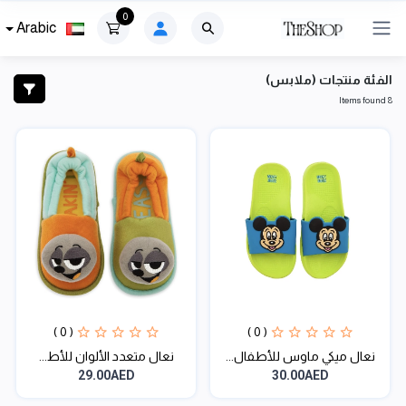
0
Arabic
الفئة منتجات (ملابس)
8 Items found
( 0 )
( 0 )
نعال ميكي ماوس للأطفال...
نعال متعدد الألوان للأط...
29.00AED
30.00AED