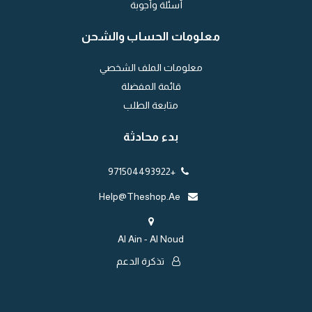
أسئلة وأجوبة
معلومات الحساب والشحن
معلومات الملف الشخصي
قائمة المفضلة
متابعة الطلب
بدء محادثة
+971504493922
Help@theshop.ae
Al Ain - Al Noud
تذكرة الدعم