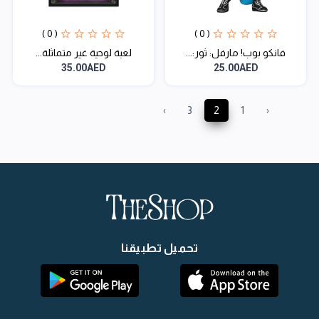
( 0 )
( 0 )
فانكو بوب! مارفل: ثور:...
لعبة لوحية غير متماثلة...
35.00AED
25.00AED
›
3
2
1
‹
تحميل تطبيقنا