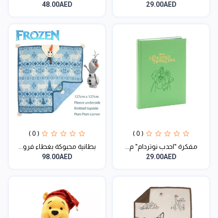
48.00AED
29.00AED
( 0 )
( 0 )
مفكرة "احدب نوتردام" م...
بطانية محبوكة بغطاء فرو...
98.00AED
29.00AED