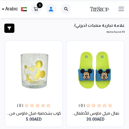
0
Arabic
علامة تجارية منتجات (ديزني)
44 Items found
( 0 )
( 0 )
نعال ميكي ماوس للأطفال...
كوب بشخصية ميكي ماوس من...
5.00AED
30.00AED